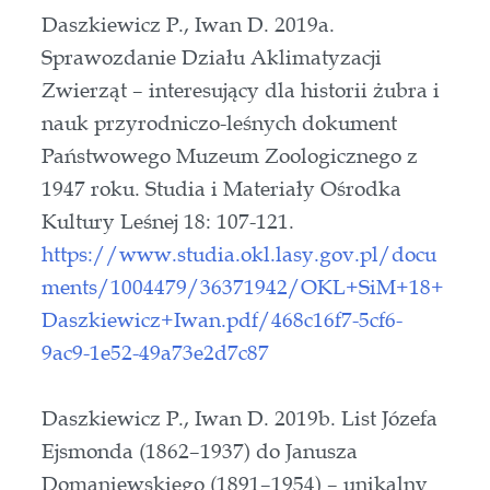
Daszkiewicz P., Iwan D. 2019a.
Sprawozdanie Działu Aklimatyzacji
Zwierząt – interesujący dla historii żubra i
nauk przyrodniczo-leśnych dokument
Państwowego Muzeum Zoologicznego z
1947 roku. Studia i Materiały Ośrodka
Kultury Leśnej 18: 107-121.
https://www.studia.okl.lasy.gov.pl/docu
ments/1004479/36371942/OKL+SiM+18+
Daszkiewicz+Iwan.pdf/468c16f7-5cf6-
9ac9-1e52-49a73e2d7c87
Daszkiewicz P., Iwan D. 2019b. List Józefa
Ejsmonda (1862–1937) do Janusza
Domaniewskiego (1891–1954) – unikalny