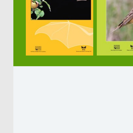
MiIZ PAN prezentuje część swoi
Muzeum Uniwersytetu Warszawskie
MiIZ PAN jest wydawcą 5 tytułów
Nasze wydawnictwa