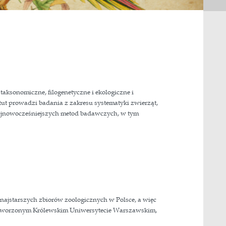
orii, w którym prowadzone są badania taksonomiczne, filo
lekularnych i biometrycznych. Instytut prowadzi badani