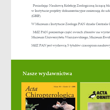
rozwoju badań dotyczących ekologii
molekularnych, obrazowania i anal
Zróżnicowanie genetyczne i mo
Socjobiologia, ekologia, taks
Biologia, ekologia i ochrona 
Ewolucja, ekologia i etologia 
Różnorodność, trwałość popula
Muzeum i Instytut Zoologii PAN jes
odnosi się bezpośrednio do tradyc
a także Muzeum Branickich (rok za
Posiadając Naukową Kolekcję Zoolo
w Instytucie projekty dokumentacy
(GBIF).
W Muzeum i Instytucie Zoologii P