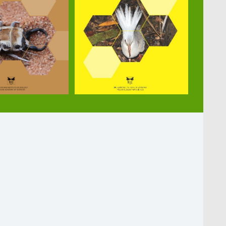
lnie z Uniwersytetem Gdańskim, Warszawskim Ogrodem 
ą zapoczątkowaną w wieku XX.