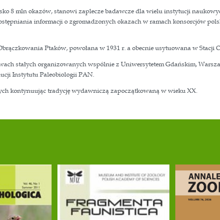
 i ewolucji, faunistki, fizjografii, filogenetyki i zooge
iz 3D. Główne tematy:
rfologiczne oraz ewolucja i filogeneza zwierząt.
onomia, filogeneza i zoogeografia błonkówek społecznych i
ptaków w zmieniającym się środowisku.
ssaków.
cji i ochrona zwierząt.
t jednostką naukową, zapewniającą ciągłość państwowej o
ji i historii Gabinetu Zoologicznego powołanego w roku
łożenia 1887), czy też kolekcji malakologicznej Władysł
giczną liczącą blisko 8 mln okazów, stanowi zaplecze ba
jne zmierzają do udostępniania informacji o zgromadzon
AN działa Centrala Obrączkowania Ptaków, powołana w 19