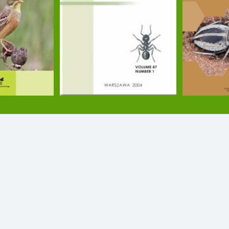
ch zbiorów na wystawach stałych organizowanych wspó
go, Muzeum Ewolucji Instytutu Paleobiologii PAN.
 czasopism naukowych kontynuując tradycję wydawnicz