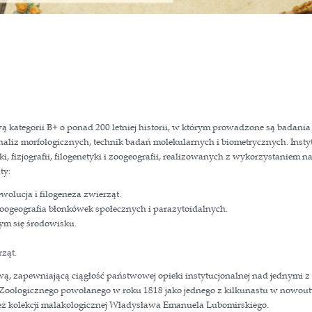
t jednostką naukową kategorii B+ o ponad 200 letniej hist
czesnych metod analiz morfologicznych, technik badań mo