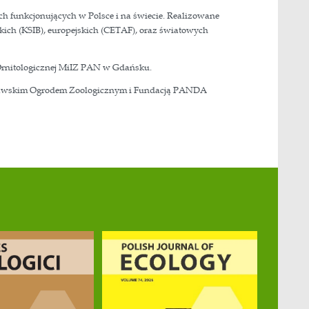
ografii, realizowanych z wykorzystaniem najnowocześniejs
 parazytoidalnych.
pieki instytucjonalnej nad jednymi z najstarszych zbior
 1818 jako jednego z kilkunastu w nowoutworzonym Króle
awa Emanuela Lubomirskiego.
dawcze dla wielu instytucji naukowych funkcjonujących 
ych okazach w ramach konsorcjów polskich (KSIB), europe
31 r. a obecnie usytuowana w Stacji Ornitologicznej M